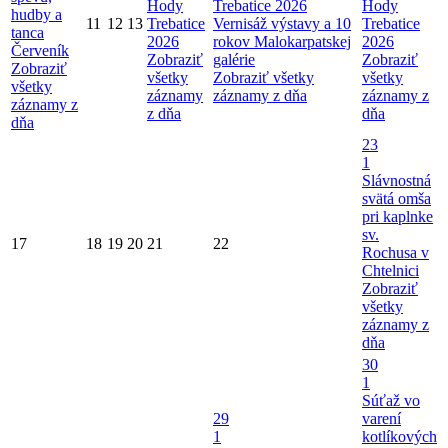
Hody
Trebatice 2026
Hody
hudby a
11
12
13
Trebatice
Vernisáž výstavy a 10
Trebatice
tanca
2026
rokov Malokarpatskej
2026
Červeník
Zobraziť
galérie
Zobraziť
Zobraziť
všetky
Zobraziť všetky
všetky
všetky
záznamy
záznamy z dňa
záznamy z
záznamy z
z dňa
dňa
dňa
23
1
Slávnostná
svätá omša
pri kaplnke
sv.
17
18
19
20
21
22
Rochusa v
Chtelnici
Zobraziť
všetky
záznamy z
dňa
30
1
Súťaž vo
29
varení
1
kotlíkových