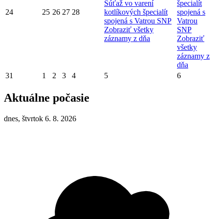
Súťaž vo varení
špecialít
24
25
26
27
28
kotlíkových špecialít
spojená s
spojená s Vatrou SNP
Vatrou
Zobraziť všetky
SNP
záznamy z dňa
Zobraziť
všetky
záznamy z
dňa
31
1
2
3
4
5
6
Aktuálne počasie
dnes, štvrtok 6. 8. 2026