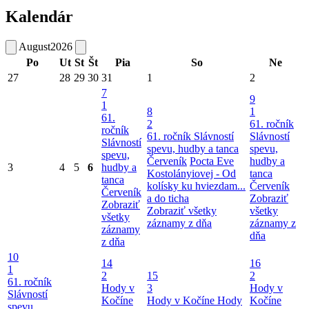
Kalendár
August
2026
Po
Ut
St
Št
Pia
So
Ne
27
28
29
30
31
1
2
7
9
1
8
1
61.
2
61. ročník
ročník
61. ročník Slávností
Slávností
Slávností
spevu, hudby a tanca
spevu,
spevu,
Červeník
Pocta Eve
hudby a
3
4
5
6
hudby a
Kostolányiovej - Od
tanca
tanca
kolísky ku hviezdam...
Červeník
Červeník
a do ticha
Zobraziť
Zobraziť
Zobraziť všetky
všetky
všetky
záznamy z dňa
záznamy z
záznamy
dňa
z dňa
10
14
16
1
2
15
2
61. ročník
Hody v
3
Hody v
Slávností
Kočíne
Hody v Kočíne
Hody
Kočíne
spevu,