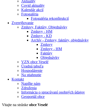
Aktuality
Covid aktuality
Kalendár akcií
Fotogaléria
Fotogaléria rekonštrukcií
Zverejňovanie
Zmluvy, Faktúry, Objednávky
Zmluvy - HM
Zmluvy - KD
Archív - Zmluvy, faktúry, objednávky
Zmluvy
Zmluvy - HM
Faktúry
Objednávky
VZN obce Veselé
Úradná tabuľa
Hospodárenie
Na stiahnutie
Kontakt
Napíšte nám
Združenia
Informácia o spracúvaní osobných údajov
Geoportál obce
Vitajte na stránke
obce Veselé