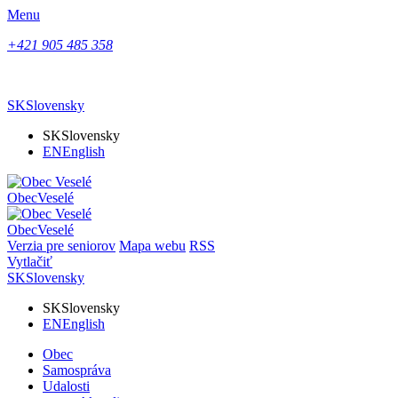
Menu
+421 905 485 358
SK
Slovensky
SK
Slovensky
EN
English
Obec
Veselé
Obec
Veselé
Verzia pre seniorov
Mapa webu
RSS
Vytlačiť
SK
Slovensky
SK
Slovensky
EN
English
Obec
Samospráva
Udalosti