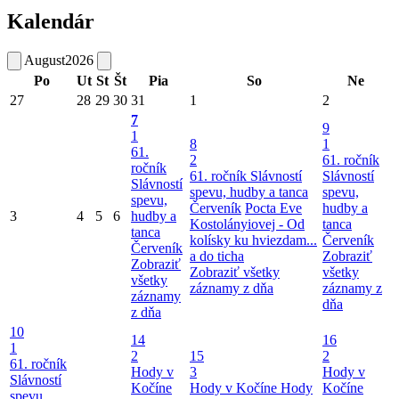
Kalendár
August
2026
Po
Ut
St
Št
Pia
So
Ne
27
28
29
30
31
1
2
7
9
1
8
1
61.
2
61. ročník
ročník
61. ročník Slávností
Slávností
Slávností
spevu, hudby a tanca
spevu,
spevu,
Červeník
Pocta Eve
hudby a
3
4
5
6
hudby a
Kostolányiovej - Od
tanca
tanca
kolísky ku hviezdam...
Červeník
Červeník
a do ticha
Zobraziť
Zobraziť
Zobraziť všetky
všetky
všetky
záznamy z dňa
záznamy z
záznamy
dňa
z dňa
10
14
16
1
2
15
2
61. ročník
Hody v
3
Hody v
Slávností
Kočíne
Hody v Kočíne
Hody
Kočíne
spevu,