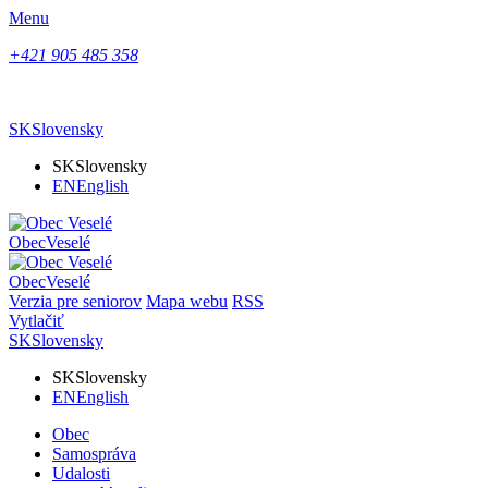
Menu
+421 905 485 358
SK
Slovensky
SK
Slovensky
EN
English
Obec
Veselé
Obec
Veselé
Verzia pre seniorov
Mapa webu
RSS
Vytlačiť
SK
Slovensky
SK
Slovensky
EN
English
Obec
Samospráva
Udalosti