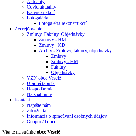
Aktuality
Covid aktuality
Kalendár akcií
Fotogaléria
Fotogaléria rekonštrukcií
Zverejňovanie
Zmluvy, Faktúry, Objednávky
Zmluvy - HM
Zmluvy - KD
Archív - Zmluvy, faktúry, objednávky
Zmluvy
Zmluvy - HM
Faktúry
Objednávky
VZN obce Veselé
Úradná tabuľa
Hospodárenie
Na stiahnutie
Kontakt
Napíšte nám
Združenia
Informácia o spracúvaní osobných údajov
Geoportál obce
Vitajte na stránke
obce Veselé