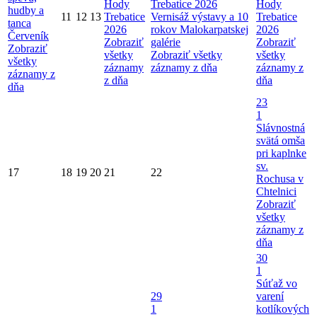
Hody
Trebatice 2026
Hody
hudby a
11
12
13
Trebatice
Vernisáž výstavy a 10
Trebatice
tanca
2026
rokov Malokarpatskej
2026
Červeník
Zobraziť
galérie
Zobraziť
Zobraziť
všetky
Zobraziť všetky
všetky
všetky
záznamy
záznamy z dňa
záznamy z
záznamy z
z dňa
dňa
dňa
23
1
Slávnostná
svätá omša
pri kaplnke
sv.
17
18
19
20
21
22
Rochusa v
Chtelnici
Zobraziť
všetky
záznamy z
dňa
30
1
Súťaž vo
29
varení
1
kotlíkových