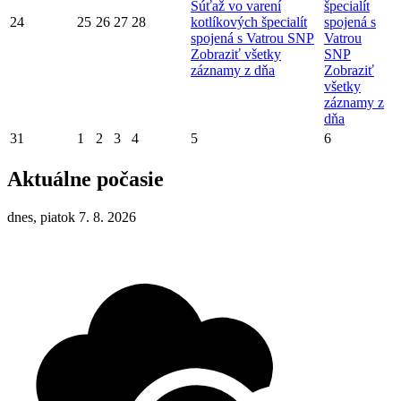
Súťaž vo varení
špecialít
24
25
26
27
28
kotlíkových špecialít
spojená s
spojená s Vatrou SNP
Vatrou
Zobraziť všetky
SNP
záznamy z dňa
Zobraziť
všetky
záznamy z
dňa
31
1
2
3
4
5
6
Aktuálne počasie
dnes, piatok 7. 8. 2026