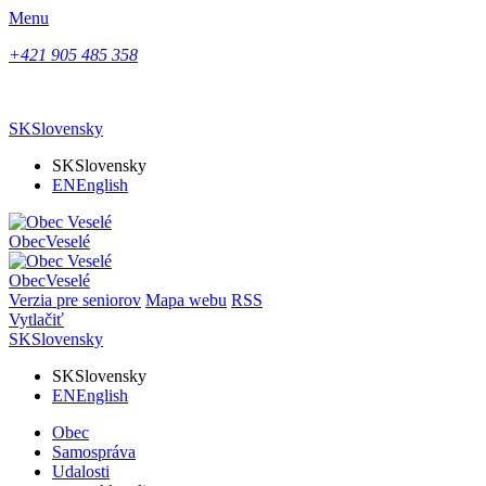
Menu
+421 905 485 358
SK
Slovensky
SK
Slovensky
EN
English
Obec
Veselé
Obec
Veselé
Verzia pre seniorov
Mapa webu
RSS
Vytlačiť
SK
Slovensky
SK
Slovensky
EN
English
Obec
Samospráva
Udalosti