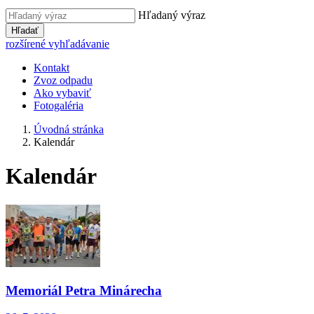
Hľadaný výraz
Hľadať
rozšírené vyhľadávanie
Kontakt
Zvoz odpadu
Ako vybaviť
Fotogaléria
Úvodná stránka
Kalendár
Kalendár
Memoriál Petra Minárecha