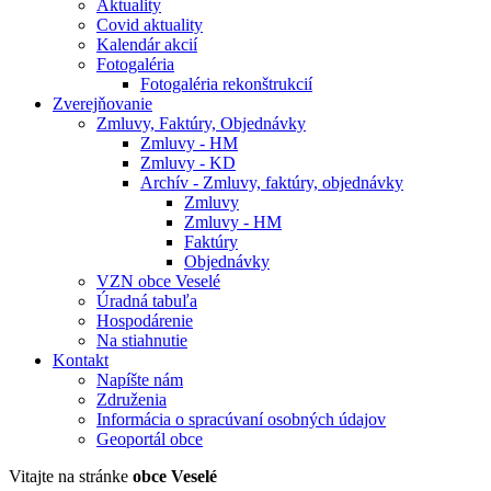
Aktuality
Covid aktuality
Kalendár akcií
Fotogaléria
Fotogaléria rekonštrukcií
Zverejňovanie
Zmluvy, Faktúry, Objednávky
Zmluvy - HM
Zmluvy - KD
Archív - Zmluvy, faktúry, objednávky
Zmluvy
Zmluvy - HM
Faktúry
Objednávky
VZN obce Veselé
Úradná tabuľa
Hospodárenie
Na stiahnutie
Kontakt
Napíšte nám
Združenia
Informácia o spracúvaní osobných údajov
Geoportál obce
Vitajte na stránke
obce Veselé