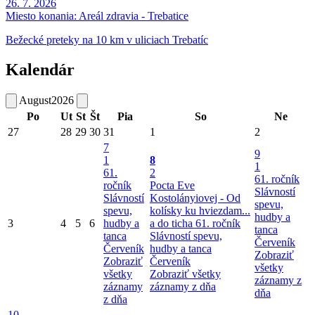
26. 7. 2026
Miesto konania:
Areál zdravia - Trebatice
Bežecké preteky na 10 km v uliciach Trebatíc
Kalendár
August
2026
Po
Ut
St
Št
Pia
So
Ne
27
28
29
30
31
1
2
7
9
1
8
1
61.
2
61. ročník
ročník
Pocta Eve
Slávností
Slávností
Kostolányiovej - Od
spevu,
spevu,
kolísky ku hviezdam...
hudby a
3
4
5
6
hudby a
a do ticha
61. ročník
tanca
tanca
Slávností spevu,
Červeník
Červeník
hudby a tanca
Zobraziť
Zobraziť
Červeník
všetky
všetky
Zobraziť všetky
záznamy z
záznamy
záznamy z dňa
dňa
z dňa
10