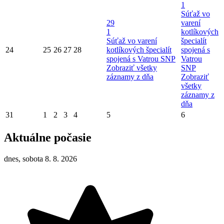
1
Súťaž vo
29
varení
1
kotlíkových
Súťaž vo varení
špecialít
24
25
26
27
28
kotlíkových špecialít
spojená s
spojená s Vatrou SNP
Vatrou
Zobraziť všetky
SNP
záznamy z dňa
Zobraziť
všetky
záznamy z
dňa
31
1
2
3
4
5
6
Aktuálne počasie
dnes, sobota 8. 8. 2026