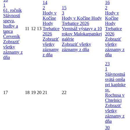
14
16
1
2
15
2
61. ročník
Hody v
3
Hody v
Slávností
Kočíne
Hody v Kočíne
Hody
Kočíne
spevu,
Hody
Trebatice 2026
Hody
hudby a
11
12
13
Trebatice
Vernisáž výstavy a 10
Trebatice
tanca
2026
rokov Malokarpatskej
2026
Červeník
Zobraziť
galérie
Zobraziť
Zobraziť
všetky
Zobraziť všetky
všetky
všetky
záznamy
záznamy z dňa
záznamy z
záznamy z
z dňa
dňa
dňa
23
1
Slávnostná
svätá omša
pri kaplnke
sv.
17
18
19
20
21
22
Rochusa v
Chtelnici
Zobraziť
všetky
záznamy z
dňa
30