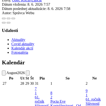
Zdroj:
Obec Kočín-Lančár
Dátum vloženia:
8. 6. 2026 7:57
Dátum poslednej aktualizácie:
8. 6. 2026 7:58
Autor:
Správca Webu
Udalosti
Aktuality
Covid aktuality
Kalendár akcií
Fotogaléria
Kalendár
August
2026
Po
Ut
St
Št
Pia
So
Ne
27
28
29
30
31
1
2
7
9
1
8
1
61.
2
61. ročník
ročník
Pocta Eve
Slávností
Slávností
Kostolányiovej - Od