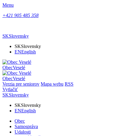
Menu
+421 905 485 358
SK
Slovensky
SK
Slovensky
EN
English
Obec
Veselé
Obec
Veselé
Verzia pre seniorov
Mapa webu
RSS
Vytlačiť
SK
Slovensky
SK
Slovensky
EN
English
Obec
Samospráva
Udalosti