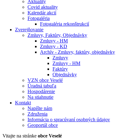
Aktuality
Covid aktuality
Kalendár akcií
Fotogaléria
Fotogaléria rekonštrukcií
Zverejňovanie
Zmluvy, Faktúry, Objednávky
Zmluvy - HM
Zmluvy - KD
Archív - Zmluvy, faktúry, objednávky
Zmluvy
Zmluvy - HM
Faktúry
Objednávky
VZN obce Veselé
Úradná tabuľa
Hospodárenie
Na stiahnutie
Kontakt
Napíšte nám
Združenia
Informácia o spracúvaní osobných údajov
Geoportál obce
Vitajte na stránke
obce Veselé