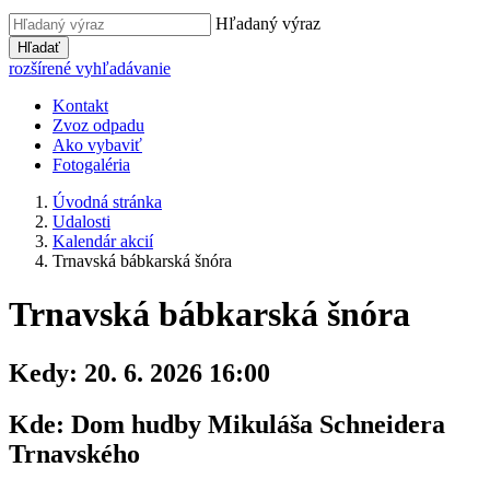
Hľadaný výraz
Hľadať
rozšírené vyhľadávanie
Kontakt
Zvoz odpadu
Ako vybaviť
Fotogaléria
Úvodná stránka
Udalosti
Kalendár akcií
Trnavská bábkarská šnóra
Trnavská bábkarská šnóra
Kedy:
20. 6. 2026 16:00
Kde:
Dom hudby Mikuláša Schneidera
Trnavského