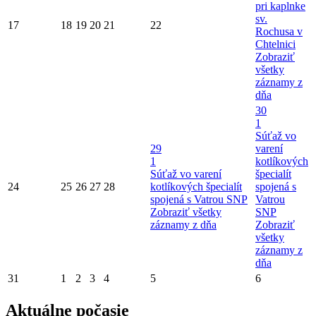
pri kaplnke
sv.
17
18
19
20
21
22
Rochusa v
Chtelnici
Zobraziť
všetky
záznamy z
dňa
30
1
Súťaž vo
29
varení
1
kotlíkových
Súťaž vo varení
špecialít
24
25
26
27
28
kotlíkových špecialít
spojená s
spojená s Vatrou SNP
Vatrou
Zobraziť všetky
SNP
záznamy z dňa
Zobraziť
všetky
záznamy z
dňa
31
1
2
3
4
5
6
Aktuálne počasie