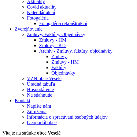
Aktuality
Covid aktuality
Kalendár akcií
Fotogaléria
Fotogaléria rekonštrukcií
Zverejňovanie
Zmluvy, Faktúry, Objednávky
Zmluvy - HM
Zmluvy - KD
Archív - Zmluvy, faktúry, objednávky
Zmluvy
Zmluvy - HM
Faktúry
Objednávky
VZN obce Veselé
Úradná tabuľa
Hospodárenie
Na stiahnutie
Kontakt
Napíšte nám
Združenia
Informácia o spracúvaní osobných údajov
Geoportál obce
Vitajte na stránke
obce Veselé