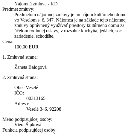
Nájomná zmluva - KD
Predmet zmluvy:
Predmetom nájomnej zmluvy je prenájom kultúrneho domu
vo Veselom s. č. 347. Nájomca je na základe tejto nájomnej
zmluvy oprávnený využívať priestory kultúrneho domu za
účelom rodinnej oslavy, v rozsahu: kuchyňa, jedáleň, soc.
zariadenie, schodište.
Cena:
100,00 EUR
1. Zmluvná strana:
Žaneta Balogová
2. Zmluvná strana:
Obec Veselé
IČO:
00313165
Adresa:
Veselé 346, 92208
Meno podpisujúcej osoby:
Viera Šipková
Funkcia podpisujúcej osoby: