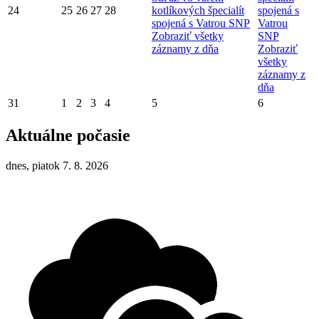
24
25
26
27
28
kotlíkových špecialít
spojená s
spojená s Vatrou SNP
Vatrou
Zobraziť všetky
SNP
záznamy z dňa
Zobraziť
všetky
záznamy z
dňa
31
1
2
3
4
5
6
Aktuálne počasie
dnes, piatok 7. 8. 2026