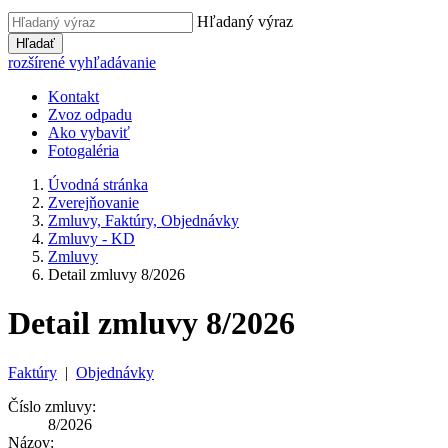
Hľadaný výraz
Hľadať
rozšírené vyhľadávanie
Kontakt
Zvoz odpadu
Ako vybaviť
Fotogaléria
Úvodná stránka
Zverejňovanie
Zmluvy, Faktúry, Objednávky
Zmluvy - KD
Zmluvy
Detail zmluvy 8/2026
Detail zmluvy 8/2026
Faktúry
|
Objednávky
Číslo zmluvy:
8/2026
Názov: