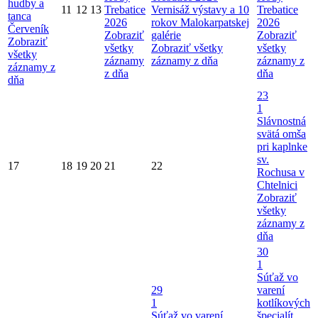
hudby a
11
12
13
Trebatice
Vernisáž výstavy a 10
Trebatice
tanca
2026
rokov Malokarpatskej
2026
Červeník
Zobraziť
galérie
Zobraziť
Zobraziť
všetky
Zobraziť všetky
všetky
všetky
záznamy
záznamy z dňa
záznamy z
záznamy z
z dňa
dňa
dňa
23
1
Slávnostná
svätá omša
pri kaplnke
sv.
17
18
19
20
21
22
Rochusa v
Chtelnici
Zobraziť
všetky
záznamy z
dňa
30
1
Súťaž vo
29
varení
1
kotlíkových
Súťaž vo varení
špecialít