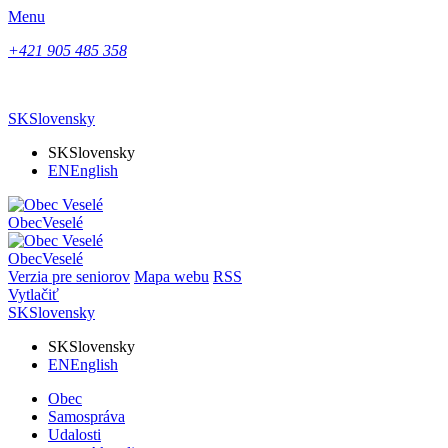
Menu
+421 905 485 358
SK
Slovensky
SK
Slovensky
EN
English
Obec
Veselé
Obec
Veselé
Verzia pre seniorov
Mapa webu
RSS
Vytlačiť
SK
Slovensky
SK
Slovensky
EN
English
Obec
Samospráva
Udalosti