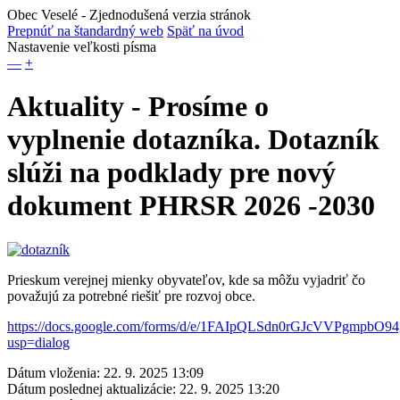
Obec Veselé
- Zjednodušená verzia stránok
Prepnúť na štandardný web
Späť na úvod
Nastavenie veľkosti písma
—
+
Aktuality - Prosíme o
vyplnenie dotazníka. Dotazník
slúži na podklady pre nový
dokument PHRSR 2026 -2030
Prieskum verejnej mienky obyvateľov, kde sa môžu vyjadriť čo
považujú za potrebné riešiť pre rozvoj obce.
https://docs.google.com/forms/d/e/1FAIpQLSdn0rGJcVVPgmpb
usp=dialog
Dátum vloženia:
22. 9. 2025 13:09
Dátum poslednej aktualizácie:
22. 9. 2025 13:20