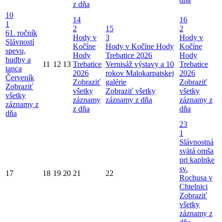
z dňa
10
14
16
1
2
15
2
61. ročník
Hody v
3
Hody v
Slávností
Kočíne
Hody v Kočíne
Hody
Kočíne
spevu,
Hody
Trebatice 2026
Hody
hudby a
11
12
13
Trebatice
Vernisáž výstavy a 10
Trebatice
tanca
2026
rokov Malokarpatskej
2026
Červeník
Zobraziť
galérie
Zobraziť
Zobraziť
všetky
Zobraziť všetky
všetky
všetky
záznamy
záznamy z dňa
záznamy z
záznamy z
z dňa
dňa
dňa
23
1
Slávnostná
svätá omša
pri kaplnke
sv.
17
18
19
20
21
22
Rochusa v
Chtelnici
Zobraziť
všetky
záznamy z