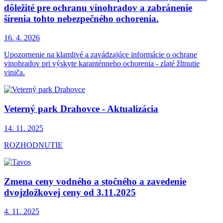
dôležité pre ochranu vinohradov a zabránenie
šírenia tohto nebezpečného ochorenia.
16. 4.
2026
Upozornenie na klamlivé a zavádzajúce informácie o ochrane
vinohradov pri výskyte karanténneho ochorenia - zlaté žltnutie
viniča.
Veterný park Drahovce - Aktualizácia
14. 11.
2025
ROZHODNUTIE
Zmena ceny vodného a stočného a zavedenie
dvojzložkovej ceny od 3.11.2025
4. 11.
2025