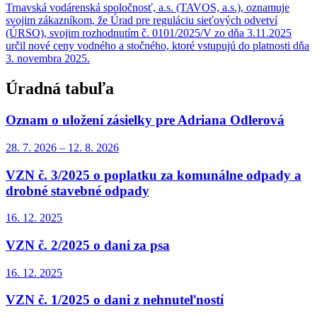
Trnavská vodárenská spoločnosť, a.s. (TAVOS, a.s.), oznamuje
svojim zákazníkom, že Úrad pre reguláciu sieťových odvetví
(ÚRSO), svojim rozhodnutím č. 0101/2025/V zo dňa 3.11.2025
určil nové ceny vodného a stočného, ktoré vstupujú do platnosti dňa
3. novembra 2025.
Úradná tabuľa
Oznam o uložení zásielky pre Adriana Odlerová
28. 7.
2026
–
12. 8.
2026
VZN č. 3/2025 o poplatku za komunálne odpady a
drobné stavebné odpady
16. 12.
2025
VZN č. 2/2025 o dani za psa
16. 12.
2025
VZN č. 1/2025 o dani z nehnuteľností