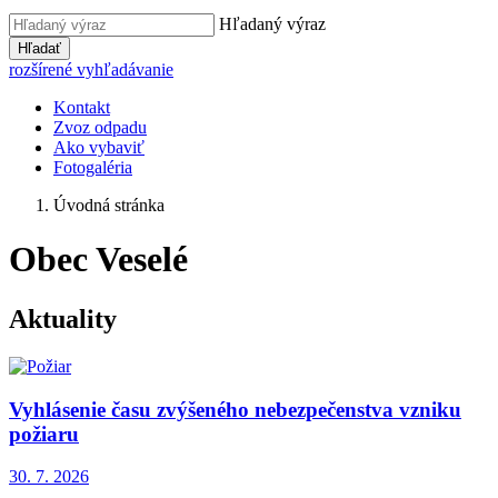
Hľadaný výraz
Hľadať
rozšírené vyhľadávanie
Kontakt
Zvoz odpadu
Ako vybaviť
Fotogaléria
Úvodná stránka
Obec Veselé
Aktuality
Vyhlásenie času zvýšeného nebezpečenstva vzniku
požiaru
30. 7.
2026