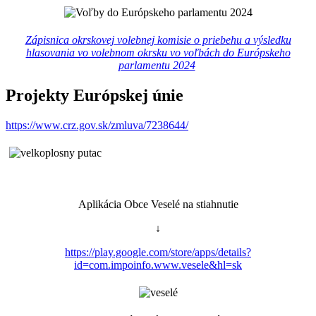
Zápisnica okrskovej volebnej komisie o priebehu a výsledku
hlasovania vo volebnom okrsku vo voľbách do Európskeho
parlamentu 2024
Projekty Európskej únie
https://www.crz.gov.sk/zmluva/7238644/
Aplikácia Obce Veselé na stiahnutie
↓
https://play.google.com/store/apps/details?
id=com.impoinfo.www.vesele&hl=sk