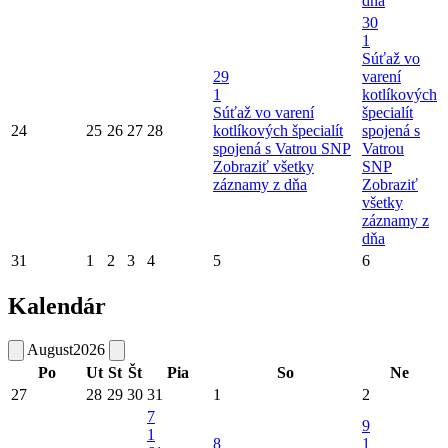
dňa
30
1
Súťaž vo
29
varení
1
kotlíkových
Súťaž vo varení
špecialít
24
25
26
27
28
kotlíkových špecialít
spojená s
spojená s Vatrou SNP
Vatrou
Zobraziť všetky
SNP
záznamy z dňa
Zobraziť
všetky
záznamy z
dňa
31
1
2
3
4
5
6
Kalendár
August
2026
Po
Ut
St
Št
Pia
So
Ne
27
28
29
30
31
1
2
7
9
1
8
1