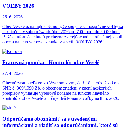
VOĽBY 2026
26. 6.
2026
Obec Veselé oznamuje občanom, že spojené samosprávne voľby sa
uskutočnia v sobotu 24. októbra 2026 od 7:00 hod. do 20:00 hod.
Bližšie informácie budú priebežne zverejňované na oficiálnej tabuli
obce a na tejto webovej stránke v sekcii „VOĽBY 2026“
Pracovná ponuka - Kontrolór obce Veselé
27. 4.
2026
Obecné zastupiteľstvo vo Veselom v zmysle § 18 a, ods. 2 zákona
SNR č. 369/1990 Zb. o obecnom zriadení v znení neskorších
predpisov vyhlasuje výberové konanie na funkciu hlavného
kontrolóra obce Veselé a určuje deň konania voľby na 8. 6. 2026.
Odporúčame oboznámiť sa s uvedenými
informáciami a riadiť sa odporúčaniami, ktoré sú