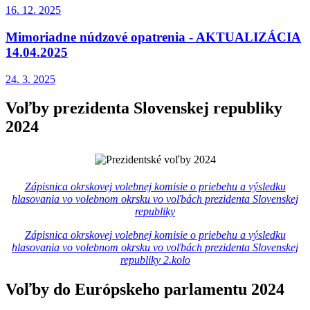
16. 12.
2025
Mimoriadne núdzové opatrenia - AKTUALIZÁCIA
14.04.2025
24. 3.
2025
Voľby prezidenta Slovenskej republiky
2024
Zápisnica okrskovej volebnej komisie o priebehu a výsledku
hlasovania vo volebnom okrsku vo voľbách prezidenta Slovenskej
republiky
Zápisnica okrskovej volebnej komisie o priebehu a výsledku
hlasovania vo volebnom okrsku vo voľbách prezidenta Slovenskej
republiky 2.kolo
Voľby do Európskeho parlamentu 2024