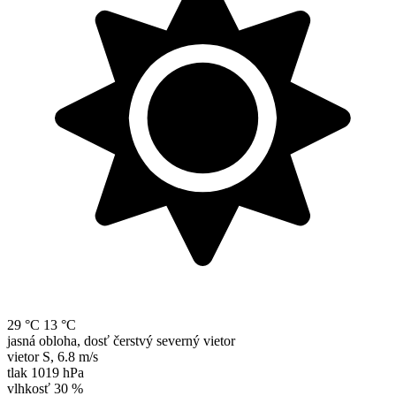
29 °C
13 °C
jasná obloha, dosť čerstvý severný vietor
vietor
S
,
6.8 m/s
tlak
1019 hPa
vlhkosť
30 %