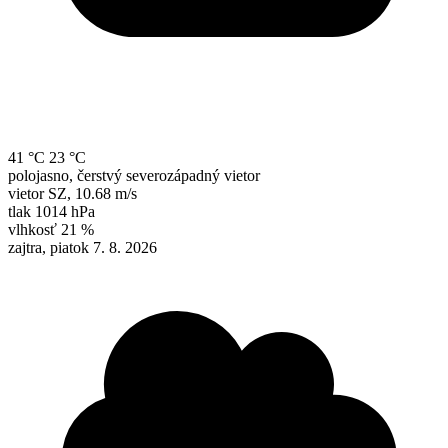
41 °C
23 °C
polojasno, čerstvý severozápadný vietor
vietor
SZ
,
10.68 m/s
tlak
1014 hPa
vlhkosť
21 %
zajtra, piatok 7. 8. 2026