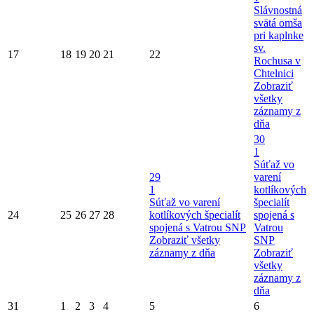
Slávnostná
svätá omša
pri kaplnke
sv.
17
18
19
20
21
22
Rochusa v
Chtelnici
Zobraziť
všetky
záznamy z
dňa
30
1
Súťaž vo
29
varení
1
kotlíkových
Súťaž vo varení
špecialít
24
25
26
27
28
kotlíkových špecialít
spojená s
spojená s Vatrou SNP
Vatrou
Zobraziť všetky
SNP
záznamy z dňa
Zobraziť
všetky
záznamy z
dňa
31
1
2
3
4
5
6