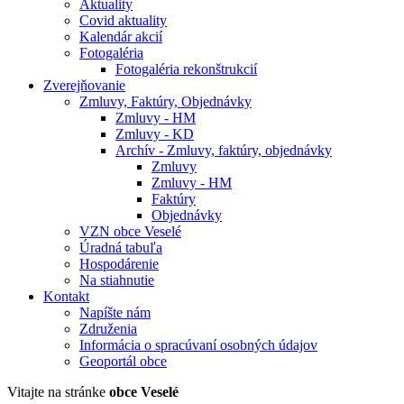
Aktuality
Covid aktuality
Kalendár akcií
Fotogaléria
Fotogaléria rekonštrukcií
Zverejňovanie
Zmluvy, Faktúry, Objednávky
Zmluvy - HM
Zmluvy - KD
Archív - Zmluvy, faktúry, objednávky
Zmluvy
Zmluvy - HM
Faktúry
Objednávky
VZN obce Veselé
Úradná tabuľa
Hospodárenie
Na stiahnutie
Kontakt
Napíšte nám
Združenia
Informácia o spracúvaní osobných údajov
Geoportál obce
Vitajte na stránke
obce Veselé