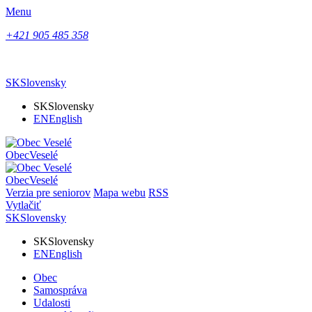
Menu
+421 905 485 358
SK
Slovensky
SK
Slovensky
EN
English
Obec
Veselé
Obec
Veselé
Verzia pre seniorov
Mapa webu
RSS
Vytlačiť
SK
Slovensky
SK
Slovensky
EN
English
Obec
Samospráva
Udalosti