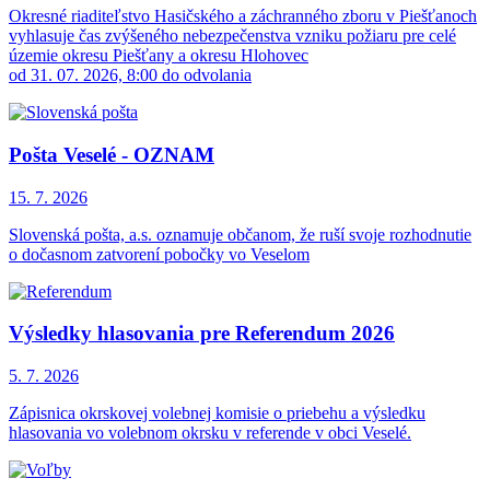
Okresné riaditeľstvo Hasičského a záchranného zboru v Piešťanoch
vyhlasuje čas zvýšeného nebezpečenstva vzniku požiaru pre celé
územie okresu Piešťany a okresu Hlohovec
od 31. 07. 2026, 8:00 do odvolania
Pošta Veselé - OZNAM
15. 7.
2026
Slovenská pošta, a.s. oznamuje občanom, že ruší svoje rozhodnutie
o dočasnom zatvorení pobočky vo Veselom
Výsledky hlasovania pre Referendum 2026
5. 7.
2026
Zápisnica okrskovej volebnej komisie o priebehu a výsledku
hlasovania vo volebnom okrsku v referende v obci Veselé.