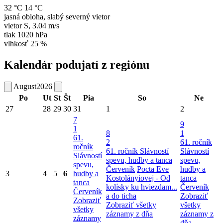
32 °C
14 °C
jasná obloha, slabý severný vietor
vietor
S
,
3.04 m/s
tlak
1020 hPa
vlhkosť
25 %
Kalendár podujatí z regiónu
August
2026
Po
Ut
St
Št
Pia
So
Ne
27
28
29
30
31
1
2
7
9
1
8
1
61.
2
61. ročník
ročník
61. ročník Slávností
Slávností
Slávností
spevu, hudby a tanca
spevu,
spevu,
Červeník
Pocta Eve
hudby a
3
4
5
6
hudby a
Kostolányiovej - Od
tanca
tanca
kolísky ku hviezdam...
Červeník
Červeník
a do ticha
Zobraziť
Zobraziť
Zobraziť všetky
všetky
všetky
záznamy z dňa
záznamy z
záznamy
dňa