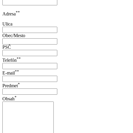
**
Adresa
Ulica
Obec/Mesto
PSČ
**
Telefón
**
E-mail
*
Predmet
*
Obsah