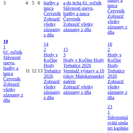
hudby a
3
4
5
6
hudby a
a do ticha
61. ročník
tanca
tanca
Slávností spevu,
Červeník
Červeník
hudby a tanca
Zobraziť
Zobraziť
Červeník
všetky
všetky
Zobraziť všetky
záznamy z
záznamy
záznamy z dňa
dňa
z dňa
10
14
16
1
2
15
2
61. ročník
Hody v
3
Hody v
Slávností
Kočíne
Hody v Kočíne
Hody
Kočíne
spevu,
Hody
Trebatice 2026
Hody
hudby a
11
12
13
Trebatice
Vernisáž výstavy a 10
Trebatice
tanca
2026
rokov Malokarpatskej
2026
Červeník
Zobraziť
galérie
Zobraziť
Zobraziť
všetky
Zobraziť všetky
všetky
všetky
záznamy
záznamy z dňa
záznamy z
záznamy z
z dňa
dňa
dňa
23
1
Slávnostná
svätá omša
pri kaplnke