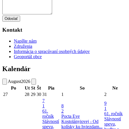
Odoslať
Kontakt
Napíšte nám
Združenia
Informácia o spracúvaní osobných údajov
Geoportál obce
Kalendár
August
2026
Po
Ut
St
Št
Pia
So
Ne
27
28
29
30
31
1
2
7
9
1
8
1
61.
2
61. ročník
ročník
Pocta Eve
Slávností
Slávností
Kostolányiovej - Od
spevu,
spevu,
kolísky ku hviezdam...