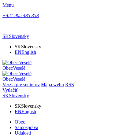
Menu
+421 905 485 358
SK
Slovensky
SK
Slovensky
EN
English
Obec
Veselé
Obec
Veselé
Verzia pre seniorov
Mapa webu
RSS
Vytlačiť
SK
Slovensky
SK
Slovensky
EN
English
Obec
Samospráva
Udalosti