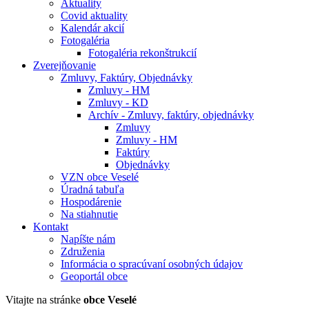
Aktuality
Covid aktuality
Kalendár akcií
Fotogaléria
Fotogaléria rekonštrukcií
Zverejňovanie
Zmluvy, Faktúry, Objednávky
Zmluvy - HM
Zmluvy - KD
Archív - Zmluvy, faktúry, objednávky
Zmluvy
Zmluvy - HM
Faktúry
Objednávky
VZN obce Veselé
Úradná tabuľa
Hospodárenie
Na stiahnutie
Kontakt
Napíšte nám
Združenia
Informácia o spracúvaní osobných údajov
Geoportál obce
Vitajte na stránke
obce Veselé