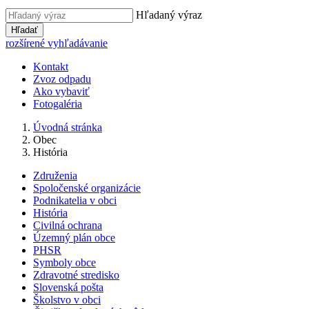
Hľadaný výraz
Hľadať
rozšírené vyhľadávanie
Kontakt
Zvoz odpadu
Ako vybaviť
Fotogaléria
Úvodná stránka
Obec
História
Združenia
Spoločenské organizácie
Podnikatelia v obci
História
Civilná ochrana
Územný plán obce
PHSR
Symboly obce
Zdravotné stredisko
Slovenská pošta
Školstvo v obci