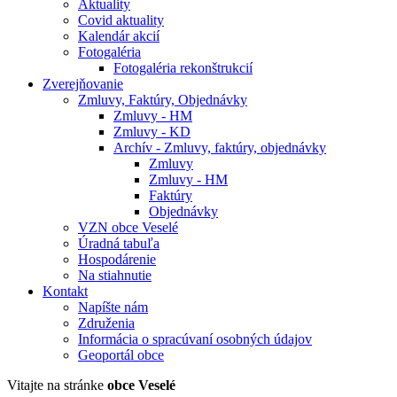
Aktuality
Covid aktuality
Kalendár akcií
Fotogaléria
Fotogaléria rekonštrukcií
Zverejňovanie
Zmluvy, Faktúry, Objednávky
Zmluvy - HM
Zmluvy - KD
Archív - Zmluvy, faktúry, objednávky
Zmluvy
Zmluvy - HM
Faktúry
Objednávky
VZN obce Veselé
Úradná tabuľa
Hospodárenie
Na stiahnutie
Kontakt
Napíšte nám
Združenia
Informácia o spracúvaní osobných údajov
Geoportál obce
Vitajte na stránke
obce Veselé