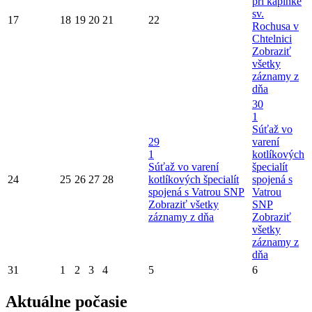
pri kaplnke
sv.
17
18
19
20
21
22
Rochusa v
Chtelnici
Zobraziť
všetky
záznamy z
dňa
30
1
Súťaž vo
29
varení
1
kotlíkových
Súťaž vo varení
špecialít
24
25
26
27
28
kotlíkových špecialít
spojená s
spojená s Vatrou SNP
Vatrou
Zobraziť všetky
SNP
záznamy z dňa
Zobraziť
všetky
záznamy z
dňa
31
1
2
3
4
5
6
Aktuálne počasie