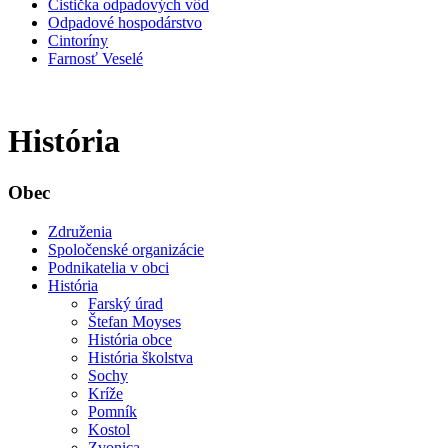
Čistička odpadových vôd
Odpadové hospodárstvo
Cintoríny
Farnosť Veselé
História
Obec
Združenia
Spoločenské organizácie
Podnikatelia v obci
História
Farský úrad
Štefan Moyses
História obce
História školstva
Sochy
Kríže
Pomník
Kostol
Zvonica