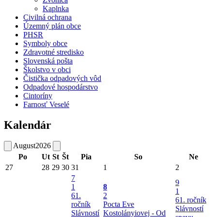
Kaplnka
Civilná ochrana
Územný plán obce
PHSR
Symboly obce
Zdravotné stredisko
Slovenská pošta
Školstvo v obci
Čistička odpadových vôd
Odpadové hospodárstvo
Cintoríny
Farnosť Veselé
Kalendár
August
2026
Po
Ut
St
Št
Pia
So
Ne
27
28
29
30
31
1
2
7
9
1
8
1
61.
2
61. ročník
ročník
Pocta Eve
Slávností
Slávností
Kostolányiovej - Od