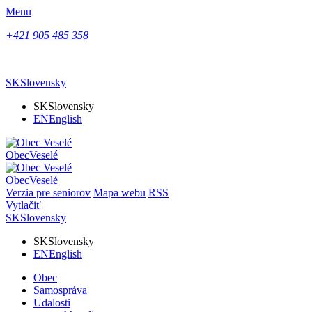
Menu
+421 905 485 358
SK
Slovensky
SK
Slovensky
EN
English
Obec
Veselé
Obec
Veselé
Verzia pre seniorov
Mapa webu
RSS
Vytlačiť
SK
Slovensky
SK
Slovensky
EN
English
Obec
Samospráva
Udalosti