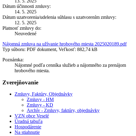
13. 5. 2025
Dátum účinnosti zmluvy:
14. 5. 2025
Dátum uzatvorenia/udelenia súhlasu s uzatvorením zmluvy:
12. 5. 2025
Platnosť zmluvy do:
Neuvedené
Nájomná zmluva na užívanie hrobového miesta 2025020189.pdf
Typ súboru: PDF dokument, Veľkosť: 882,74 kB
Poznámka:
Nájomné podľa cenníka služieb a nájomného za prenájom
hrobového miesta.
Zverejňovanie
Zmluvy, Faktúry, Objednávky
Zmluvy - HM
Zmluvy - KD
Archív - Zmluvy, faktúry, objednávky
VZN obce Veselé
Úradná tabuľa
Hospodárenie
Na stiahnutie