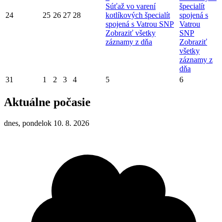
Súťaž vo varení
špecialít
24
25
26
27
28
kotlíkových špecialít
spojená s
spojená s Vatrou SNP
Vatrou
Zobraziť všetky
SNP
záznamy z dňa
Zobraziť
všetky
záznamy z
dňa
31
1
2
3
4
5
6
Aktuálne počasie
dnes, pondelok 10. 8. 2026