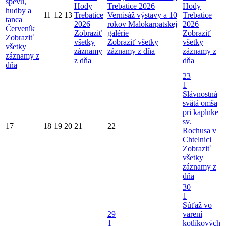
spevu,
Hody
Trebatice 2026
Hody
hudby a
11
12
13
Trebatice
Vernisáž výstavy a 10
Trebatice
tanca
2026
rokov Malokarpatskej
2026
Červeník
Zobraziť
galérie
Zobraziť
Zobraziť
všetky
Zobraziť všetky
všetky
všetky
záznamy
záznamy z dňa
záznamy z
záznamy z
z dňa
dňa
dňa
23
1
Slávnostná
svätá omša
pri kaplnke
sv.
17
18
19
20
21
22
Rochusa v
Chtelnici
Zobraziť
všetky
záznamy z
dňa
30
1
Súťaž vo
29
varení
1
kotlíkových