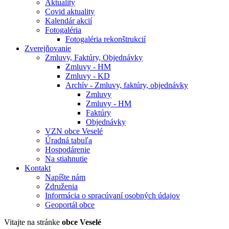
Aktuality
Covid aktuality
Kalendár akcií
Fotogaléria
Fotogaléria rekonštrukcií
Zverejňovanie
Zmluvy, Faktúry, Objednávky
Zmluvy - HM
Zmluvy - KD
Archív - Zmluvy, faktúry, objednávky
Zmluvy
Zmluvy - HM
Faktúry
Objednávky
VZN obce Veselé
Úradná tabuľa
Hospodárenie
Na stiahnutie
Kontakt
Napíšte nám
Združenia
Informácia o spracúvaní osobných údajov
Geoportál obce
Vitajte na stránke
obce Veselé