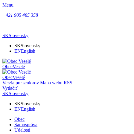
Menu
+421 905 485 358
SK
Slovensky
SK
Slovensky
EN
English
Obec
Veselé
Obec
Veselé
Verzia pre seniorov
Mapa webu
RSS
Vytlačiť
SK
Slovensky
SK
Slovensky
EN
English
Obec
Samospráva
Udalosti