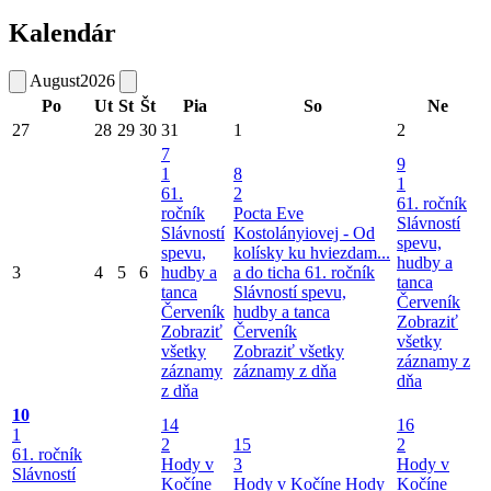
Kalendár
August
2026
Po
Ut
St
Št
Pia
So
Ne
27
28
29
30
31
1
2
7
9
1
8
1
61.
2
61. ročník
ročník
Pocta Eve
Slávností
Slávností
Kostolányiovej - Od
spevu,
spevu,
kolísky ku hviezdam...
hudby a
3
4
5
6
hudby a
a do ticha
61. ročník
tanca
tanca
Slávností spevu,
Červeník
Červeník
hudby a tanca
Zobraziť
Zobraziť
Červeník
všetky
všetky
Zobraziť všetky
záznamy z
záznamy
záznamy z dňa
dňa
z dňa
10
14
16
1
2
15
2
61. ročník
Hody v
3
Hody v
Slávností
Kočíne
Hody v Kočíne
Hody
Kočíne