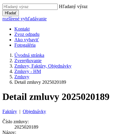
Hľadaný výraz
Hľadať
rozšírené vyhľadávanie
Kontakt
Zvoz odpadu
Ako vybaviť
Fotogaléria
Úvodná stránka
Zverejňovanie
Zmluvy, Faktúry, Objednávky
Zmluvy - HM
Zmluvy
Detail zmluvy 2025020189
Detail zmluvy 2025020189
Faktúry
|
Objednávky
Číslo zmluvy:
2025020189
Názov: