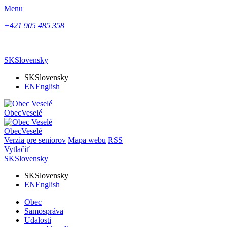
Menu
+421 905 485 358
SK
Slovensky
SK
Slovensky
EN
English
Obec
Veselé
Obec
Veselé
Verzia pre seniorov
Mapa webu
RSS
Vytlačiť
SK
Slovensky
SK
Slovensky
EN
English
Obec
Samospráva
Udalosti