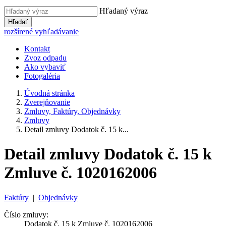
Hľadaný výraz
Hľadať
rozšírené vyhľadávanie
Kontakt
Zvoz odpadu
Ako vybaviť
Fotogaléria
Úvodná stránka
Zverejňovanie
Zmluvy, Faktúry, Objednávky
Zmluvy
Detail zmluvy Dodatok č. 15 k...
Detail zmluvy Dodatok č. 15 k
Zmluve č. 1020162006
Faktúry
|
Objednávky
Číslo zmluvy:
Dodatok č. 15 k Zmluve č. 1020162006