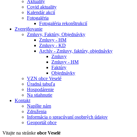
Aktuality
Covid aktuality
Kalendár akcií
Fotogaléria
Fotogaléria rekonštrukcií
Zverejňovanie
Zmluvy, Faktúry, Objednávky
Zmluvy - HM
Zmluvy - KD
Archív - Zmluvy, faktúry, objednávky
Zmluvy
Zmluvy - HM
Faktúry
Objednávky
VZN obce Veselé
Úradná tabuľa
Hospodárenie
Na stiahnutie
Kontakt
Napíšte nám
Združenia
Informácia o spracúvaní osobných údajov
Geoportál obce
Vitajte na stránke
obce Veselé