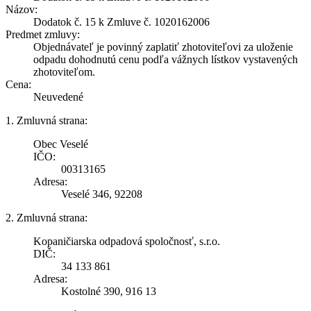
Názov:
Dodatok č. 15 k Zmluve č. 1020162006
Predmet zmluvy:
Objednávateľ je povinný zaplatiť zhotoviteľovi za uloženie
odpadu dohodnutú cenu podľa vážnych lístkov vystavených
zhotoviteľom.
Cena:
Neuvedené
1. Zmluvná strana:
Obec Veselé
IČO:
00313165
Adresa:
Veselé 346, 92208
2. Zmluvná strana:
Kopaničiarska odpadová spoločnosť, s.r.o.
DIČ:
34 133 861
Adresa:
Kostolné 390, 916 13