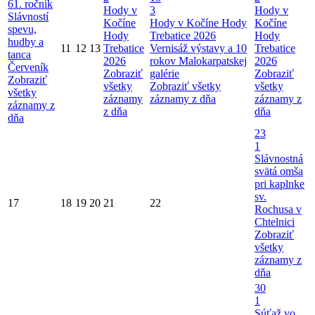
61. ročník
Hody v
3
Hody v
Slávností
Kočíne
Hody v Kočíne
Hody
Kočíne
spevu,
Hody
Trebatice 2026
Hody
hudby a
11
12
13
Trebatice
Vernisáž výstavy a 10
Trebatice
tanca
2026
rokov Malokarpatskej
2026
Červeník
Zobraziť
galérie
Zobraziť
Zobraziť
všetky
Zobraziť všetky
všetky
všetky
záznamy
záznamy z dňa
záznamy z
záznamy z
z dňa
dňa
dňa
23
1
Slávnostná
svätá omša
pri kaplnke
sv.
17
18
19
20
21
22
Rochusa v
Chtelnici
Zobraziť
všetky
záznamy z
dňa
30
1
Súťaž vo