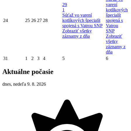
29
varení
1
kotlíkových
Súťaž vo varení
špecialít
24
25
26
27
28
kotlíkových špecialít
spojená s
spojená s Vatrou SNP
Vatrou
Zobraziť všetky
SNP
záznamy z dňa
Zobraziť
všetky
záznamy z
dňa
31
1
2
3
4
5
6
Aktuálne počasie
dnes, nedeľa 9. 8. 2026